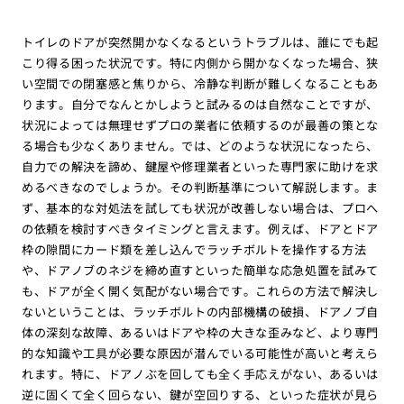
トイレのドアが突然開かなくなるというトラブルは、誰にでも起
こり得る困った状況です。特に内側から開かなくなった場合、狭
い空間での閉塞感と焦りから、冷静な判断が難しくなることもあ
ります。自分でなんとかしようと試みるのは自然なことですが、
状況によっては無理せずプロの業者に依頼するのが最善の策とな
る場合も少なくありません。では、どのような状況になったら、
自力での解決を諦め、鍵屋や修理業者といった専門家に助けを求
めるべきなのでしょうか。その判断基準について解説します。ま
ず、基本的な対処法を試しても状況が改善しない場合は、プロへ
の依頼を検討すべきタイミングと言えます。例えば、ドアとドア
枠の隙間にカード類を差し込んでラッチボルトを操作する方法
や、ドアノブのネジを締め直すといった簡単な応急処置を試みて
も、ドアが全く開く気配がない場合です。これらの方法で解決し
ないということは、ラッチボルトの内部機構の破損、ドアノブ自
体の深刻な故障、あるいはドアや枠の大きな歪みなど、より専門
的な知識や工具が必要な原因が潜んでいる可能性が高いと考えら
れます。特に、ドアノぶを回しても全く手応えがない、あるいは
逆に固くて全く回らない、鍵が空回りする、といった症状が見ら