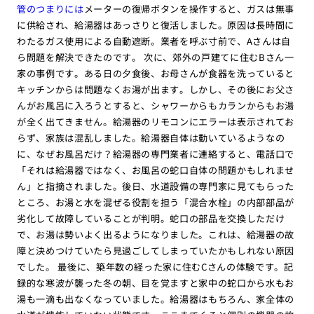
管のつまりには
メーターの復帰ボタンを操作すると、ガスは無事
に供給され、給湯器はあっさりと復活しました。原因は長時間に
わたるガス使用による自動遮断。業者を呼ぶ寸前で、Aさんは自
ら問題を解決できたのです。 次に、郊外の戸建てに住むBさん一
家の事例です。ある日の夕食後、お母さんが食器を洗っていると
キッチンからは問題なくお湯が出ます。しかし、その後にお父さ
んがお風呂に入ろうとすると、シャワーからもカランからもお湯
が全く出てきません。給湯器のリモコンにエラーは表示されてお
らず、家族は混乱しました。給湯器自体は動いているようなの
に、なぜお風呂だけ？給湯器の専門業者に連絡すると、電話口で
「それは給湯器ではなく、お風呂の蛇口自体の問題かもしれませ
ん」と指摘されました。後日、水道設備の専門家に見てもらった
ところ、お湯と水を混ぜる役割を担う「混合水栓」の内部部品が
劣化して故障していることが判明。蛇口の部品を交換しただけ
で、お湯は勢いよく出るようになりました。これは、給湯器の故
障と決めつけていたら見過ごしてしまっていたかもしれない原因
でした。 最後に、築年数の経った家に住むCさんの体験です。記
録的な寒波が襲った冬の朝、目を覚ますと家中の蛇口から水もお
湯も一滴も出なくなっていました。給湯器はもちろん、家全体の