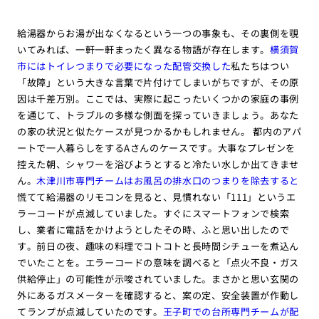
給湯器からお湯が出なくなるという一つの事象も、その裏側を覗
いてみれば、一軒一軒まったく異なる物語が存在します。
横須賀
市にはトイレつまりで必要になった配管交換した
私たちはつい
「故障」という大きな言葉で片付けてしまいがちですが、その原
因は千差万別。ここでは、実際に起こったいくつかの家庭の事例
を通じて、トラブルの多様な側面を探っていきましょう。あなた
の家の状況と似たケースが見つかるかもしれません。 都内のアパ
ートで一人暮らしをするAさんのケースです。大事なプレゼンを
控えた朝、シャワーを浴びようとすると冷たい水しか出てきませ
ん。
木津川市専門チームはお風呂の排水口のつまりを除去すると
慌てて給湯器のリモコンを見ると、見慣れない「111」というエ
ラーコードが点滅していました。すぐにスマートフォンで検索
し、業者に電話をかけようとしたその時、ふと思い出したので
す。前日の夜、趣味の料理でコトコトと長時間シチューを煮込ん
でいたことを。エラーコードの意味を調べると「点火不良・ガス
供給停止」の可能性が示唆されていました。まさかと思い玄関の
外にあるガスメーターを確認すると、案の定、安全装置が作動し
てランプが点滅していたのです。
王子町での台所専門チームが配