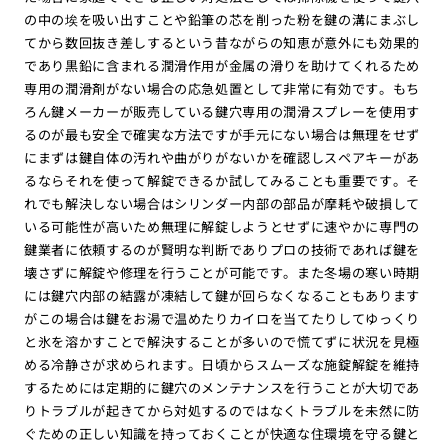
の中の埃を吸い出すことや鉛筆の芯を削った粉を鍵の溝にまぶし
てから数回抜き差しするという昔ながらの知恵が意外にも効果的
であり黒鉛に含まれる潤滑作用が金属の滑りを助けてくれるため
専用の潤滑剤がない場合の応急処置として非常に有効です。もち
ろん鍵メーカーが販売している鍵穴専用の潤滑スプレーを使用す
るのが最も安全で確実な方法ですが手元にない場合は無理をせず
にまずは鍵自体の汚れや曲がりがないかを確認しスペアキーがあ
るならそれを使って解錠できるか試してみることも重要です。そ
れでも解決しない場合はシリンダー内部の部品が摩耗や破損して
いる可能性が高いため無理に解錠しようとせずに速やかに専門の
鍵業者に依頼するのが賢明な判断でありプロの技術であれば鍵を
壊さずに解錠や修理を行うことが可能です。また冬場の寒い時期
には鍵穴内部の結露が凍結して鍵が回らなくなることもあります
がこの場合は鍵をお湯で温めたりカイロを当てたりしてゆっくり
と氷を溶かすことで解決することが多いので慌てずに状況を見極
める冷静さが求められます。日頃からスムーズな施錠解錠を維持
するためには定期的に鍵穴のメンテナンスを行うことが大切であ
りトラブルが起きてから対処するのではなくトラブルを未然に防
ぐための正しい知識を持っておくことが快適な住環境を守る鍵と