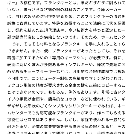
キー」の存在です。ブランクキーとは、まだギザギザに削られて
いない、まっさらな状態の鍵の材料のことです。金庫メーカー
は、自社の製品の防犯性を守るため、このブランクキーの流通を
厳格に管理しています。特許を取得することで法的に形状を保護
し、契約を結んだ正規代理店や、高い技術力を持つと認定した一
部の鍵専門店にしか供給しないのです。そのため、ホームセンタ
ーでは、そもそも材料となるブランクキーを手に入れることすら
できません。また、仮にブランクキーがあったとしても、それを
精密に加工するための「専用のキーマシン」が必要です。特に、
表面に丸いくぼみが多数あるディンプルキーや、棒状で先端に凹
凸があるチューブラーキーなどは、汎用的な合鍵作成機では複製
不可能です。コンピューター制御の高精度なマシンがなければ、
ミクロン単位の精度が要求される金庫の鍵を正確にコピーするこ
とはできないのです。もちろん、例外もあります。非常に古いタ
イプの手提げ金庫や、簡易的なロッカーなどに使われている、ギ
ザギザした形状のごくシンプルなシリンダーキーであれば、ホー
ムセンターでも対応可能なブランクキーがあり、作ってもらえる
可能性はゼロではありません。しかし、家庭で使われる一般的な
耐火金庫や、企業の重要書類を守る防盗金庫の鍵となると、その
作成はほぼ不可能と考えて間違いないでしょう。手軽さや安さを