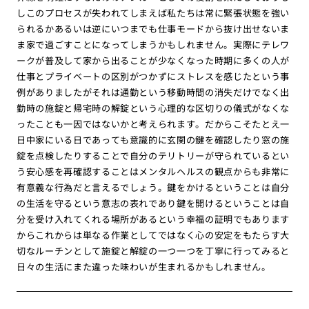
しこのプロセスが失われてしまえば私たちは常に緊張状態を強い
られるかあるいは逆にいつまでも仕事モードから抜け出せないま
ま家で過ごすことになってしまうかもしれません。実際にテレワ
ークが普及して家から出ることが少なくなった時期に多くの人が
仕事とプライベートの区別がつかずにストレスを感じたという事
例がありましたがそれは通勤という移動時間の消失だけでなく出
勤時の施錠と帰宅時の解錠という心理的な区切りの儀式がなくな
ったことも一因ではないかと考えられます。だからこそたとえ一
日中家にいる日であっても意識的に玄関の鍵を確認したり窓の施
錠を点検したりすることで自分のテリトリーが守られているとい
う安心感を再確認することはメンタルヘルスの観点からも非常に
有意義な行為だと言えるでしょう。鍵をかけるということは自分
の生活を守るという意志の表れであり鍵を開けるということは自
分を受け入れてくれる場所があるという幸福の証明でもあります
からこれからは単なる作業としてではなく心の安定をもたらす大
切なルーチンとして施錠と解錠の一つ一つを丁寧に行ってみると
日々の生活にまた違った味わいが生まれるかもしれません。