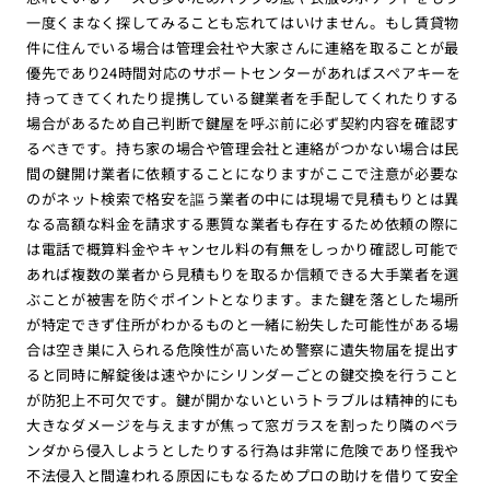
一度くまなく探してみることも忘れてはいけません。もし賃貸物
件に住んでいる場合は管理会社や大家さんに連絡を取ることが最
優先であり24時間対応のサポートセンターがあればスペアキーを
持ってきてくれたり提携している鍵業者を手配してくれたりする
場合があるため自己判断で鍵屋を呼ぶ前に必ず契約内容を確認す
るべきです。持ち家の場合や管理会社と連絡がつかない場合は民
間の鍵開け業者に依頼することになりますがここで注意が必要な
のがネット検索で格安を謳う業者の中には現場で見積もりとは異
なる高額な料金を請求する悪質な業者も存在するため依頼の際に
は電話で概算料金やキャンセル料の有無をしっかり確認し可能で
あれば複数の業者から見積もりを取るか信頼できる大手業者を選
ぶことが被害を防ぐポイントとなります。また鍵を落とした場所
が特定できず住所がわかるものと一緒に紛失した可能性がある場
合は空き巣に入られる危険性が高いため警察に遺失物届を提出す
ると同時に解錠後は速やかにシリンダーごとの鍵交換を行うこと
が防犯上不可欠です。鍵が開かないというトラブルは精神的にも
大きなダメージを与えますが焦って窓ガラスを割ったり隣のベラ
ンダから侵入しようとしたりする行為は非常に危険であり怪我や
不法侵入と間違われる原因にもなるためプロの助けを借りて安全