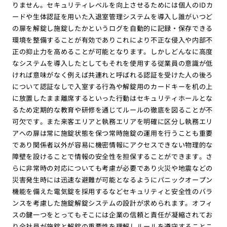
りません。セキュリティレベルを向上させるためには個人のIDカ
ードや生体認証を用いた入退室管理システムを導入し誰がいつど
の扉を解錠し施錠したかというログを自動的に記録・保存できる
環境を整備することが有効でありこれにより不正な侵入や内部不
正の抑止力を高めることが可能となります。しかしどんなに高度
なシステムを導入したとしてもそれを使用する従業員の意識が低
ければ意味がなく例えば共連れと呼ばれる認証を受けた人の後ろ
について認証なしで入室する行為や解錠用のカードキーを机の上
に放置したまま離席するといった行動はセキュリティホールとな
るため定期的な教育や研修を通じてルールの徹底を図ることが不
可欠です。また来客エリアと執務エリアを明確に区分し執務エリ
アへの扉は常に施錠状態を保つ常時施錠の運用を行うことも重要
であり関係者以外が容易に機密情報にアクセスできない物理的な
障壁を設けることで情報の安全性を担保することができます。さ
らに非常時の対応についても考慮が必要であり火災や地震などの
災害発生時には迅速な避難が可能となるようにパニックオープン
機能を備えた電気錠を採用するなどセキュリティと安全性のバラ
ンスを考慮した施錠解錠システムの設計が求められます。オフィ
スの鍵一つをとってもそこには企業の信頼と責任が凝縮されてお
り全社員が施錠と解錠の重要性を理解しルールを遵守することこ