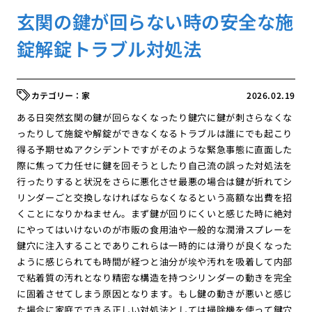
玄関の鍵が回らない時の安全な施
錠解錠トラブル対処法
家
2026.02.19
ある日突然玄関の鍵が回らなくなったり鍵穴に鍵が刺さらなくな
ったりして施錠や解錠ができなくなるトラブルは誰にでも起こり
得る予期せぬアクシデントですがそのような緊急事態に直面した
際に焦って力任せに鍵を回そうとしたり自己流の誤った対処法を
行ったりすると状況をさらに悪化させ最悪の場合は鍵が折れてシ
リンダーごと交換しなければならなくなるという高額な出費を招
くことになりかねません。まず鍵が回りにくいと感じた時に絶対
にやってはいけないのが市販の食用油や一般的な潤滑スプレーを
鍵穴に注入することでありこれらは一時的には滑りが良くなった
ように感じられても時間が経つと油分が埃や汚れを吸着して内部
で粘着質の汚れとなり精密な構造を持つシリンダーの動きを完全
に固着させてしまう原因となります。もし鍵の動きが悪いと感じ
た場合に家庭でできる正しい対処法としては掃除機を使って鍵穴