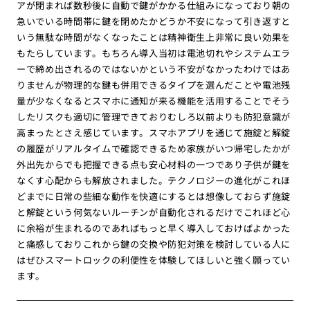
アが閉まれば数秒後に自動で鍵がかかる仕組みになっており朝の
急いでいる時間帯に鍵を閉めたかどうか不安になって引き返すと
いう無駄な時間がなくなったことは精神衛生上非常に良い効果を
もたらしています。もちろん導入当初は電池切れやシステムエラ
ーで締め出されるのではないかという不安がなかったわけではあ
りませんが物理的な鍵も併用できるタイプを選んだことや電池残
量が少なくなるとスマホに通知が来る機能を活用することでそう
したリスクも適切に管理できておりむしろ以前よりも防犯意識が
高まったとさえ感じています。スマホアプリを通じて施錠と解錠
の履歴がリアルタイムで確認できるため家族がいつ帰宅したかが
外出先からでも把握できる点も安心材料の一つであり子供が鍵を
なくす心配からも解放されました。テクノロジーの進化がこれほ
どまでに日常の些細な動作を快適にするとは想像しておらず施錠
と解錠という何気ないルーチンが自動化されるだけでこれほど心
に余裕が生まれるのであればもっと早く導入しておけばよかった
と痛感しておりこれから鍵の交換や防犯対策を検討している人に
はぜひスマートロックの利便性を体験してほしいと強く願ってい
ます。