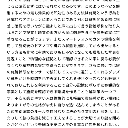
じると確認せずにはいられなくなるのです。このような不安を解
消するための最も効果的で即効性のある方法は施錠という行為を
意識的なアクションに変えることであり例えば鍵を閉める際に指
差し確認を行いながら鍵よしと声に出して言う指差呼称を取り入
れることで視覚と聴覚の両方から脳に刺激を与え記憶を確実に定
着させることができます。またスマートフォンのカメラ機能を利
用して施錠後のドアノブや鍵穴の状態を撮影してから出かけると
いう方法も非常に有効でありもし不安になっても撮影した写真を
見返すことで物理的な証拠として確認できるため家に戻る必要が
なくなり精神的な安定を得ることができます。さらに最近では鍵
の施錠状態をセンサーで検知してスマホに通知してくれるグッズ
や鍵をかけた時間を色で表示してくれる便利グッズなども販売さ
れておりこれらを利用することで自分の記憶に頼らずに客観的な
事実として施錠を確認できる環境を作ることも解決策の一つで
す。不安を感じやすい人は性格的に几帳面で責任感が強い傾向に
ありますがその性格がゆえに自分を追い込んでしまうことがある
ため施錠確認のルールを自分なりに決めたり文明の利器を活用し
たりして脳の負担を減らす工夫をすることが大切であり鍵を閉め
たかどうかという些細な不安に人生の貴重な時間を奪われないよ