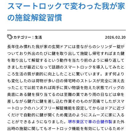
スマートロックで変わった我が家
の施錠解錠習慣
生活
2026.02.20
長年住み慣れた我が家の玄関ドアには昔ながらのシリンダー錠が
ついており外出のたびに鍵を取り出して施錠し帰宅すればまた鍵
を取り出して解錠するという動作を当たり前のように繰り返して
きましたが最近になって話題のスマートロックを導入してみたと
ころ生活の質が劇的に向上したことに驚いています。まず何より
も変化したのは荷物が多い日の帰宅時のストレスが完全に消え去
ったことで以前であれば両手に買い物袋を抱えた状態でバッグの
奥底にある鍵を探り当てるのは至難の業であり雨の日などは傘を
差しながら鍵穴に鍵を差し込む作業そのものが苦痛でしたがスマ
ートロックのハンズフリー解錠機能を設定してからはドアに近づ
くだけで自動的に鍵が開くため魔法のようにスムーズに家に入る
ことができるようになりました。
堺市東区で車の合鍵作製
また外
出時の施錠に関してもオートロック機能を有効にしているためド