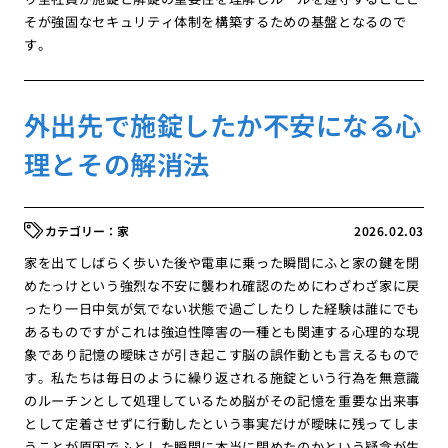
そが強固なセキュリティ体制を構築するための基盤となるので
す。
外出先で施錠したか不安になる心
理とその解消法
家
2026.02.03
家を出てしばらく歩いた後や電車に乗った瞬間にふと家の鍵を閉
めたっけという強烈な不安に襲われ確認のためにわざわざ家に戻
ったり一日中気が気でない状態で過ごしたりした経験は誰にでも
あるものですがこれは強迫性障害の一種とも関連する心理的な現
象であり記憶の曖昧さが引き起こす脳の誤作動とも言えるもので
す。私たちは毎日のように繰り返される施錠という行為を無意識
のルーチンとして処理しているため脳がその記憶を重要な出来事
として定着させずに行動したという事実だけが曖昧に残ってしま
うことが原因でふとした瞬間に本当に閉めたのかという疑念が生