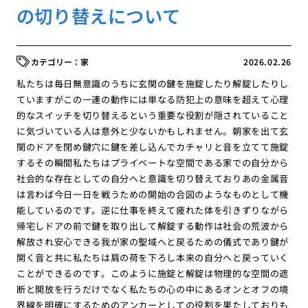
の切り替えについて
家
2026.02.26
私たちは毎日無意識のうちに玄関の鍵を施錠したり解錠したりし
ていますがこの一連の動作には単なる防犯上の意味を超えて心理
的なスイッチを切り替えるという重要な役割が隠されていること
に気づいている人は意外と少ないかもしれません。朝家を出て玄
関のドアを閉め鍵穴に鍵を差し込んでカチャリと音を立てて施錠
するその瞬間私たちはプライベートな空間である家での自分から
社会的な存在としての自分へと意識を切り替えておりあの金属音
は言わば今日一日を戦うための開始の合図のようなものとして機
能しているのです。逆に仕事を終えて疲れた体を引きずりながら
帰宅しドアの前で鍵を取り出して解錠する動作は社会の荒波から
解放され安心できる我が家の聖域へと戻るための儀式であり鍵が
開く音と共に私たちは肩の荷を下ろし本来の自分へと戻っていく
ことができるのです。このように施錠と解錠は物理的な空間の遮
断と開放を行うだけでなく私たちの心の中にあるオンとオフの境
界線を明確にするためのアンカーとしての役割を果たしておりも