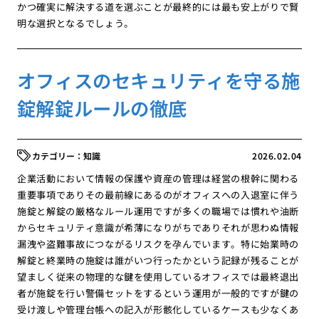
かつ確実に解決する道を選ぶことが最終的には最も安上がりで賢
明な選択となるでしょう。
オフィスのセキュリティを守る施
錠解錠ルールの徹底
知識
2026.02.04
企業活動において情報の保護や資産の管理は経営の根幹に関わる
重要事項でありその最前線にあるのがオフィスへの入退室に伴う
施錠と解錠の厳格なルール運用ですが多くの職場では慣れや油断
からセキュリティ意識が希薄になりがちでありそれが思わぬ情報
漏洩や盗難事故につながるリスクを孕んでいます。特に始業時の
解錠と終業時の施錠は誰がいつ行ったかという記録が残ることが
望ましく従来の物理的な鍵を使用しているオフィスでは最終退出
者が施錠を行い警備セットをするという運用が一般的ですが鍵の
受け渡しや管理台帳への記入が形骸化しているケースも少なくあ