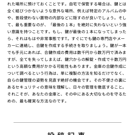
れた場所に預けておくことです。自宅で保管する場合は、鍵とは
全く結びつかないような意外な場所、例えば特定のアルバムの中
や、普段使わない置物の内部などに隠すのが良いでしょう。そし
て、最も重要なのが、「最後の１本」を絶対に失わないという強
い意識を持つことです。もし、鍵が最後の１本になってしまった
ら、それはもはや非常事態ですT。すぐにでも鍵の専門店やメー
カーに連絡し、合鍵を作成する手続きを取りましょう。鍵が一本
でも手元にあれば、合鍵作成の費用は数千円から数万円で済みま
すが、全てを失ってしまえば、鍵穴からの解錠・作成で十数万円
という高額な費用がかかる可能性もあります。金庫の合鍵作成に
ついて調べるという行為は、単に複製の方法を知るだけでなく、
自らの鍵管理の姿勢を見直す絶好の機会です。その不便さの裏に
あるセキュリティの意味を理解し、日々の管理を徹底すること。
それこそが、あなたの金庫と、その中にある大切なものを守るた
めの、最も確実な方法なのです。