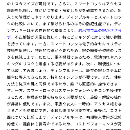
のカスタマイズが可能です。さらに、スマートロックはアクセス
履歴を記録し、誰がいつ施錠・解錠したかを確認できるため、出
入りの管理がしやすくなります。ディンプルキーとスマートロッ
クの比較において、まず挙げられるのはその防犯性能です。ディ
ンプルキーはその物理的な構造により、
岩出市で車の鍵がささら
ず
、不正解錠が非常に難しく、特にピッキングに対して強い耐性
を持っています。一方、スマートロックは電子的なセキュリティ
技術を駆使し、物理的な鍵が不要なため、鍵の紛失や盗難のリス
クを低減します。ただし、電子機器であるため、電池切れやハッ
キングのリスクも考慮する必要があります。次に、利便性につい
て比較してみましょう。ディンプルキーは、既存の鍵システムに
簡単に導入できるため、特別なインフラが不要です。また、使用
方法も従来の鍵と同様であるため、誰でも直感的に操作できま
す。一方、スマートロックはスマートフォンやリモコンで操作で
きるため、物理的な鍵を持ち歩く必要がなく、施錠・解錠の操作
が非常に便利です。また、家族や友人に一時的にアクセス権を与
えることも簡単にでき、柔軟な運用が可能です。最後に、コスト
面について比較します。ディンプルキーは、初期導入費用が比較
的低く、鍵自体も長寿命であるため、コストパフォーマンスが高