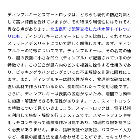
ディンプルキーとスマートロックは、どちらも現代の防犯対策と
して高い評価を受けていますが、その特徴や利便性にはそれぞれ
異なる点があります。
北広島町で配管交換した排水管トイレつま
りにも
、ディンプルキーとスマートロックを比較し、それぞれの
メリットとデメリットについて詳しく解説します。まず、ディン
プルキーの特徴についてです。ディンプルキーは、その名前の通
り、鍵の表面に小さな凹凸（ディンプル）が配置されているのが
特徴です。この凹凸が鍵穴内のピンを複雑に操作する仕組みであ
り、ピッキングやバンピングといった不正解錠を非常に困難にし
ます。また、ディンプルキーは耐久性が高く、物理的な破壊にも
強い素材で作られているため、長期間にわたって使用可能です。
さらに、ディンプルキーは表裏の区別がないため、暗闇でも簡単
に施錠・解錠ができる利便性があります。一方、スマートロック
の特徴について見ていきましょう。スマートロックは、電子技術
を利用して施錠・解錠を行うシステムです。スマートフォンや専
用リモコンを使って遠隔操作が可能であり、物理的な鍵を持ち歩
く必要がありません。また、指紋認証や顔認証、パスワード入力
など、複数の認証方法を組み合わせることができ、セキュリティ