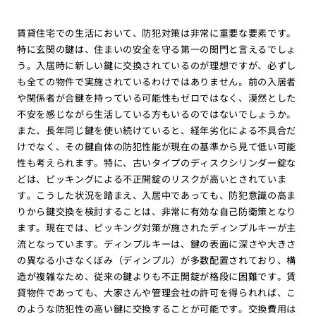
賃貸住宅での生活において、防犯対策は非常に重要な要素です。
特に玄関の鍵は、住まいの安全を守る第一の関門と言えるでしょ
う。入居時に新しい鍵に交換されているのが理想ですが、必ずし
も全ての物件で実施されているわけではありません。前の入居者
や関係者が合鍵を持っている可能性もゼロではなく、漠然とした
不安を感じながら生活している方もいるのではないでしょうか。
また、長年同じ鍵を使い続けていると、経年劣化による不具合だ
けでなく、その鍵自体の防犯性能が現在の基準から見て低い可能
性も考えられます。特に、古いタイプのディスクシリンダー錠な
どは、ピッキングによる不正開錠のリスクが高いとされていま
す。こうした状況を踏まえ、入居中であっても、防犯意識の高ま
りから鍵交換を検討することは、非常に有効な自己防衛策となり
ます。現在では、ピッキング対策が施されたディンプルキーが主
流となっています。ディンプルキーは、鍵の表面に深さや大きさ
の異なる小さなくぼみ（ディンプル）が多数配置されており、構
造が複雑なため、従来の鍵よりも不正開錠が格段に困難です。賃
貸物件であっても、大家さんや管理会社の許可を得られれば、こ
のような防犯性の高い鍵に交換することが可能です。交換費用は